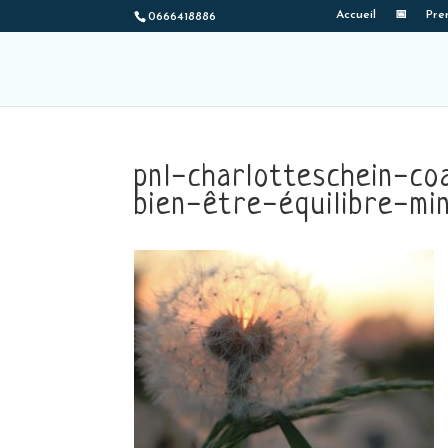
Accueil
📅
Pre
0666418886
pnl-charlotteschein-c
bien-être-équilibre-mi