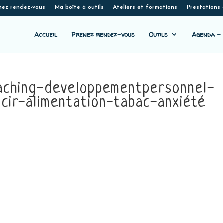
nez rendez-vous
Ma boîte à outils
Ateliers et formations
Prestations 
Accueil
Prenez rendez-vous
Outils
Agenda – 
oaching-developpementpersonnel-
ncir-alimentation-tabac-anxiété