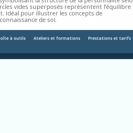
symbolisant la structure de la personnalité sel
ercles vides superposés représentent l’équilibre
nt. Idéal pour illustrer les concepts de
 connaissance de soi.
oîte à outils
Ateliers et formations
Prestations et tarifs