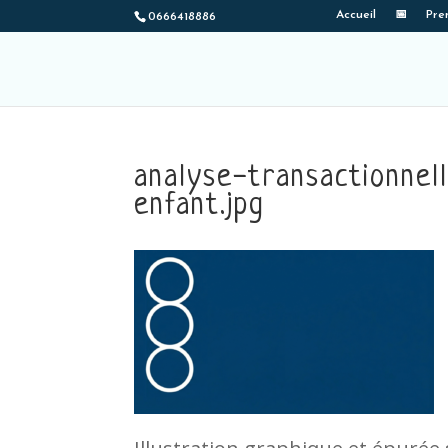
Accueil
📅
Pre
0666418886
analyse-transactionne
enfant.jpg